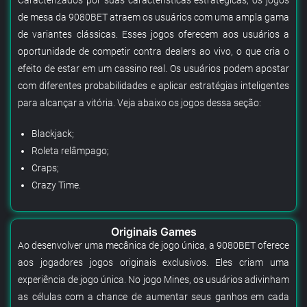
de mesa da 9080BET atraem os usuários com uma ampla gama
de variantes clássicas. Esses jogos oferecem aos usuários a
oportunidade de competir contra dealers ao vivo, o que cria o
efeito de estar em um cassino real. Os usuários podem apostar
com diferentes probabilidades e aplicar estratégias inteligentes
para alcançar a vitória. Veja abaixo os jogos dessa seção:
Blackjack;
Roleta relâmpago;
Craps;
Crazy Time.
Originais Games
Ao desenvolver uma mecânica de jogo única, a 9080BET oferece
aos jogadores jogos originais exclusivos. Eles criam uma
experiência de jogo única. No jogo Mines, os usuários adivinham
as células com a chance de aumentar seus ganhos em cada