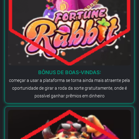
BÔNUS DE BOAS-VINDAS:
começar a usar a plataforma se torna ainda mais atraente pela
oportunidade de girar a roda da sorte gratuitamente, onde é
possível ganhar prêmios em dinheiro