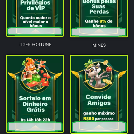
TIGER FORTUNE
MINES