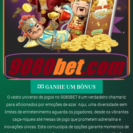
GANHE UM BÔNUS
O vasto universo de jogos no 9080BET é um verdadeiro chamariz
para aficionados por emoções de azar. Aqui, uma diversidade sem
limites de entretenimento aguarda os jogadores, desde os vibrantes
caça-níqueis até mesas de jogo que prometem adrenalina e
inovações únicas. Esta cornucópia de opções garante momentos de