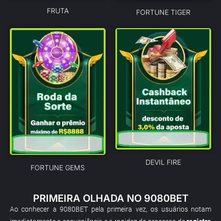
FRUTA
FORTUNE TIGER
DEVIL FIRE
FORTUNE GEMS
PRIMEIRA OLHADA NO 9080BET
Ao conhecer a 9080BET pela primeira vez, os usuários notam