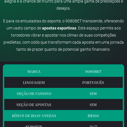
alegria e a chance de triunfo para uma ampla gama de predileções e
desejos.
E para os entusiastas do esporte, o 9080BET transcende, oferecendo
um vasto campo de
apostas
esportivas
. Este espaço permite aos
torcedores vibrar e apostar nos clímax de suas competições
prediletas, com odds que transformam cada aposta em uma jornada
tanto de prazer quanto de potencial ganho financeiro.
MARCA
9080BET
LINGUAGEM
PORTUGUÊS
SEÇÃO DE CASSINO
SIM
SEÇÃO DE APOSTAS
SIM
BÔNUS DE BOAS-VINDAS
R$100
SUPORTE
24/7