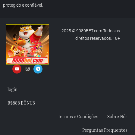
protegido e confiável.
2025 © 9080BET.com Todos os
direitos reservados. 18+
login
R$888 BÔNUS
Termos e Condições
Sobre Nós
Perguntas Frequentes