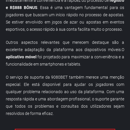
imediatamente a conveniência e a rapidez do processo de
registro
e
R$888 BÔNUS
. Essa é uma vantagem fundamental para os
jogadores que buscam um início rápido no processo de apostas.
Se estiver envolvido em jogos de azar ou apostas em eventos
esportivos, o acesso rápido à sua conta facilita muito o processo.
Outros aspectos relevantes que merecem destaque são a
excelente adaptação da plataforma aos dispositivos móveis.O
aplicativo
móvel
foi projetado para maximizar a conveniência e a
funcionalidade em smartphones e tablets.
O serviço de suporte da 9080BET também merece uma menção
especial. Ele está disponível para ajudar os jogadores com
qualquer problema relacionado ao uso da plataforma. Com uma
resposta rápida e uma abordagem profissional, o suporte garante
que todos os problemas e consultas dos utilizadores sejam
resolvidos de forma eficaz.