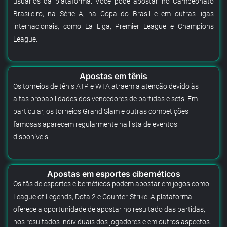
usuários da plataforma. Você pode apostar no Campeonato
Brasileiro, na Série A, na Copa do Brasil e em outras ligas
internacionais, como La Liga, Premier League e Champions
League.
Apostas em tênis
Os torneios de tênis ATP e WTA atraem a atenção devido às
altas probabilidades dos vencedores de partidas e sets. Em
particular, os torneios Grand Slam e outras competições
famosas aparecem regularmente na lista de eventos
disponíveis.
Apostas em esportes cibernéticos
Os fãs de esportes cibernéticos podem apostar em jogos como
League of Legends, Dota 2 e Counter-Strike. A plataforma
oferece a oportunidade de apostar no resultado das partidas,
nos resultados individuais dos jogadores e em outros aspectos.