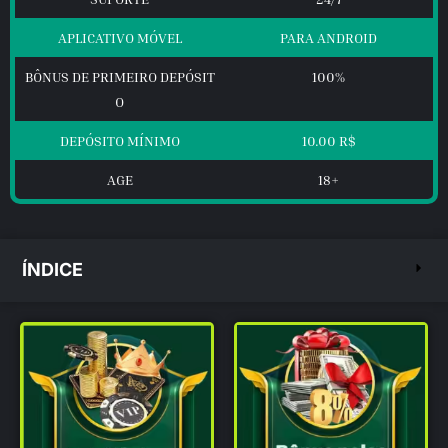
APLICATIVO MÓVEL
PARA ANDROID
BÔNUS DE PRIMEIRO DEPÓSIT
100%
O
DEPÓSITO MÍNIMO
10.00 R$
AGE
18+
ÍNDICE