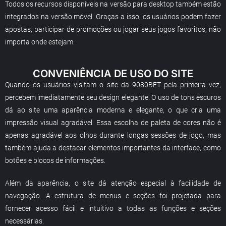
Todos os recursos disponíveis na versão para desktop também estão
integrados na versão móvel. Graças a isso, os usuários podem fazer
apostas, participar de promoções ou jogar seus jogos favoritos, não
importa onde estejam.
CONVENIÊNCIA DE USO DO SITE
Quando os usuários visitam o site da 9080BET pela primeira vez,
percebem imediatamente seu design elegante. O uso de tons escuros
dá ao site uma aparência moderna e elegante, o que cria uma
impressão visual agradável. Essa escolha de paleta de cores não é
apenas agradável aos olhos durante longas sessões de jogo, mas
também ajuda a destacar elementos importantes da interface, como
botões e blocos de informações.
Além da aparência, o site dá atenção especial à facilidade de
navegação. A estrutura de menus e seções foi projetada para
fornecer acesso fácil e intuitivo a todas as funções e seções
necessárias.